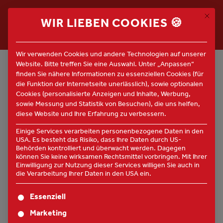
Mit di
WIR LIEBEN COOKIES 🍪
DIESER INHALT IST NICHT MEHR
Wir verwenden Cookies und andere Technologien auf unserer
Website. Bitte treffen Sie eine Auswahl. Unter „Anpassen“
VERFÜGBAR
finden Sie nähere Informationen zu essenziellen Cookies (für
die Funktion der Internetseite unerlässlich), sowie optionalen
Alle Jobs ansehen
Cookies (personalisierte Anzeigen und Inhalte, Werbung,
sowie Messung und Statistik von Besuchen), die uns helfen,
diese Website und Ihre Erfahrung zu verbessern.
Einige Services verarbeiten personenbezogene Daten in den
USA. Es besteht das Risiko, dass Ihre Daten durch US-
Behörden kontrolliert und überwacht werden. Dagegen
können Sie keine wirksamen Rechtsmittel vorbringen. Mit Ihrer
Einwilligung zur Nutzung dieser Services willigen Sie auch in
die Verarbeitung Ihrer Daten in den USA ein.
Es folgt eine Liste der Service-Gruppen, für die eine Einwi
Essenziell
ALLES RUND UM
BLOG &
Marketing
NEWS