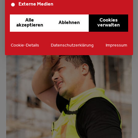
ZELLNER.
Externe Medien
Alle
Cookies
Ablehnen
akzeptieren
verwalten
MEHR ERFAHREN
Cookie-Details
Datenschutzerklärung
Impressum