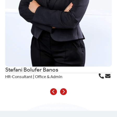
Stefani Bolufer Banos
HR-Consultant | Office & Admin
Sie sehen gerade einen Platzhalterinhalt
von
YouTube
. Um auf den eigentlichen
Inhalt zuzugreifen, klicken Sie auf die
Schaltfläche unten. Bitte beachten Sie,
dass dabei Daten an Drittanbieter
weitergegeben werden.
Mehr Informationen