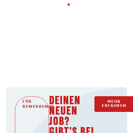
Unsere Mission
DEINEN
FÜR
MEHR
ERFAHREN
BEWERBENDE
NEUEN
JOB?
GIBT'S BEI