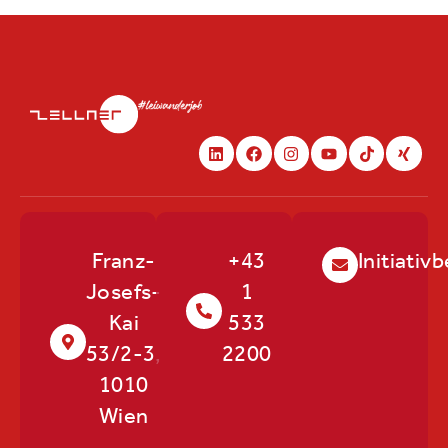
Franz-
+43
Initiati
Josefs-
1
Kai
533
53/2-3,
2200
1010
Wien