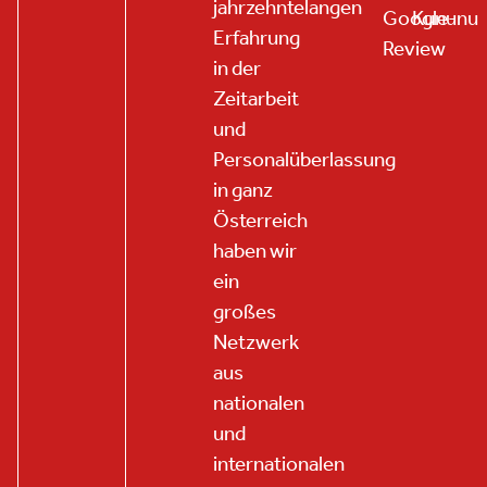
jahrzehntelangen
Google-
Kununu
Erfahrung
Review
in der
Zeitarbeit
und
Personalüberlassung
in ganz
Österreich
haben wir
ein
großes
Netzwerk
aus
nationalen
und
internationalen