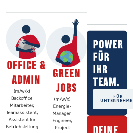
POWER
FÜR
OFFICE &
IHR
GREEN
ADMIN
TEAM.
JOBS
(m/w/x)
FÜR
Backoffice
(m/w/x)
UNTERNEHME
Mitarbeiter,
Energie-
Teamassistent,
Manager,
Assistent für
Engineer,
DEINE
Betriebsleitung
Project