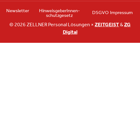
Newsletter
HinweisgeberInnen­
DSGVO
Impressum
schutzgesetz
© 2026 ZELLNER Personal Lösungen ×
ZEITGEIST
&
ZG
Digital