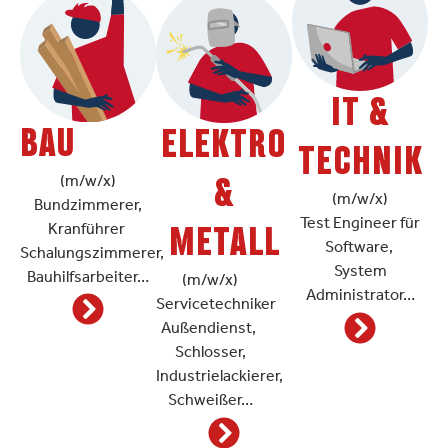
IT &
BAU
ELEKTRO
TECHNIK
&
(m/w/x)
(m/w/x)
Bundzimmerer,
Test Engineer für
Kranführer
METALL
Software,
Schalungszimmerer,
System
Bauhilfsarbeiter…
(m/w/x)
Administrator…
Servicetechniker
Außendienst,
Schlosser,
Industrielackierer,
Schweißer…