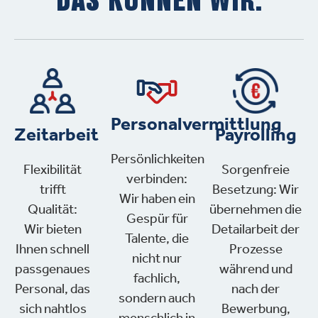
DAS KÖNNEN WIR.
Personalvermittlung
Zeitarbeit
Payrolling
Persönlichkeiten
Flexibilität
Sorgenfreie
verbinden:
trifft
Besetzung: Wir
Wir haben ein
Qualität:
übernehmen die
Gespür für
Wir bieten
Detailarbeit der
Talente, die
Ihnen schnell
Prozesse
nicht nur
passgenaues
während und
fachlich,
Personal, das
nach der
sondern auch
sich nahtlos
Bewerbung,