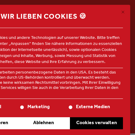
Mit die
ALLE JOBS
WIR LIEBEN COOKIES 🍪
ies und andere Technologien auf unserer Website. Bitte treffen
Unter „Anpassen“ finden Sie nähere Informationen zu essenziellen
nktion der Internetseite unerlässlich), sowie optionalen Cookies
nzeigen und Inhalte, Werbung, sowie Messung und Statistik von
 helfen, diese Website und Ihre Erfahrung zu verbessern.
rarbeiten personenbezogene Daten in den USA. Es besteht das
Daten durch US-Behörden kontrolliert und überwacht werden.
 keine wirksamen Rechtsmittel vorbringen. Mit Ihrer Einwilligung
Services willigen Sie auch in die Verarbeitung Ihrer Daten in den
te der Service-Gruppen, für die eine Einwilligung erteilt werden
l
Marketing
Externe Medien
eren
Ablehnen
Cookies verwalten