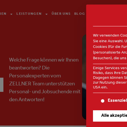
HEN
LEISTUNGEN
ÜBER UNS
BLOG
KONTAKT
Wir verwenden Cook
Sie eine Auswahl. 
Cookies (für die Fu
(personalisierte A
Besuchen), die uns
Welche Frage können wir Ihnen
beantworten? Die
Einige Services ve
Risiko, dass Ihre 
Personalexperten vom
Dagegen können Sie
R
zur Nutzung dieser 
ZELLNER Team unterstützen
USA ein.
Personal- und Jobsuchende mit
den Antworten!
Es folgt eine Lis
Essenziel
Alle akzepti