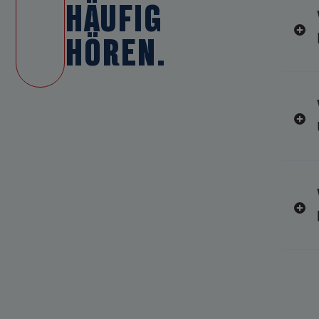
HÄUFIG
HÖREN.