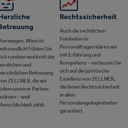
Herzliche
Rechtssicherheit
Betreuung
Auch die rechtlichen
Feinheiten in
Von wegen, Wien ist
Personalfragen klären wir
unfreundlich! Fühlen Sie
mit Erfahrung und
sich rundum wohl mit der
Kompetenz – verlassen Sie
herzlichen und
sich auf die juristische
persönlichen Betreuung
Exzellenz von ZELLNER,
von ZELLNER, die wir
die Ihnen Rechtssicherheit
jedem unserer Partner
in allen
widmen – weil
Personalangelegenheiten
Menschlichkeit zählt.
garantiert.