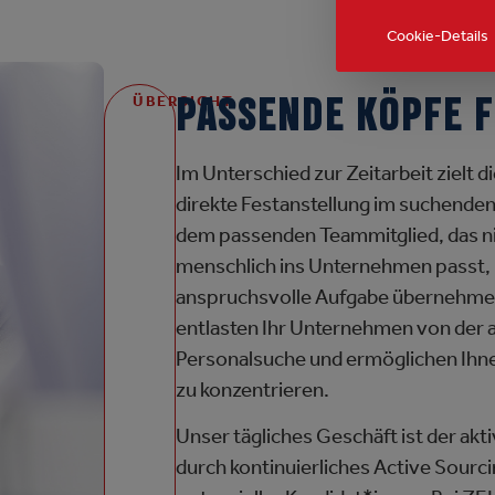
Cookie-Details
PASSENDE KÖPFE F
ÜBERSICHT
Im Unterschied zur Zeitarbeit zielt d
direkte Festanstellung im suchende
dem passenden Teammitglied, das nic
menschlich ins Unternehmen passt, 
anspruchsvolle Aufgabe übernehmen 
entlasten Ihr Unternehmen von der a
Personalsuche und ermöglichen Ihnen
zu konzentrieren.
Unser tägliches Geschäft ist der ak
durch kontinuierliches Active Sourc