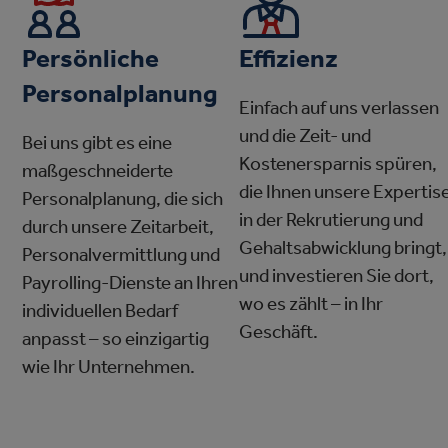
Persönliche
Effizienz
Personalplanung
Einfach auf uns verlassen
und die Zeit- und
Bei uns gibt es eine
Kostenersparnis spüren,
maßgeschneiderte
die Ihnen unsere Expertis
Personalplanung, die sich
in der Rekrutierung und
durch unsere Zeitarbeit,
Gehaltsabwicklung bringt,
Personalvermittlung und
und investieren Sie dort,
Payrolling-Dienste an Ihren
wo es zählt – in Ihr
individuellen Bedarf
Geschäft.
anpasst – so einzigartig
wie Ihr Unternehmen.