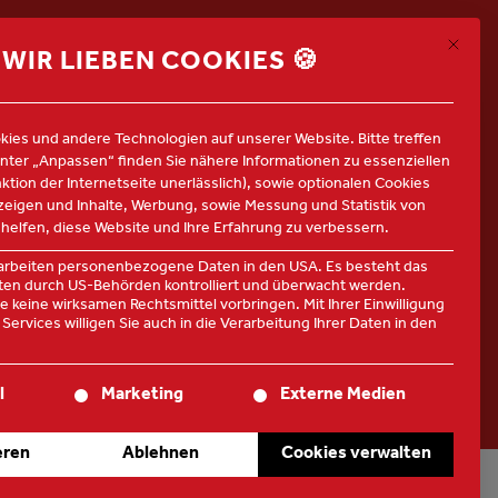
Mit die
ALLE JOBS
WIR LIEBEN COOKIES 🍪
ies und andere Technologien auf unserer Website. Bitte treffen
Unter „Anpassen“ finden Sie nähere Informationen zu essenziellen
nktion der Internetseite unerlässlich), sowie optionalen Cookies
nzeigen und Inhalte, Werbung, sowie Messung und Statistik von
 helfen, diese Website und Ihre Erfahrung zu verbessern.
rarbeiten personenbezogene Daten in den USA. Es besteht das
Daten durch US-Behörden kontrolliert und überwacht werden.
 keine wirksamen Rechtsmittel vorbringen. Mit Ihrer Einwilligung
Services willigen Sie auch in die Verarbeitung Ihrer Daten in den
te der Service-Gruppen, für die eine Einwilligung erteilt werden
l
Marketing
Externe Medien
eren
Ablehnen
Cookies verwalten