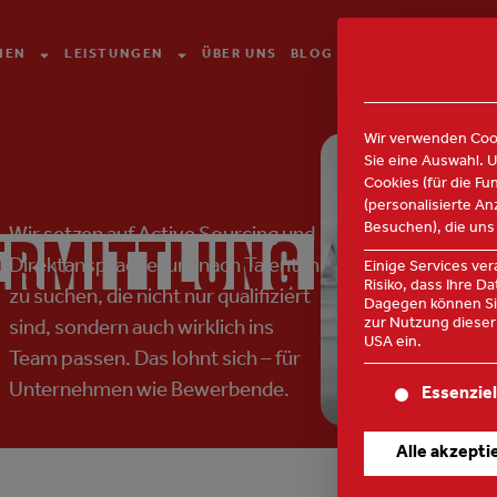
HEN
LEISTUNGEN
ÜBER UNS
BLOG
KONTAKT
Wir verwenden Cook
Sie eine Auswahl. 
Cookies (für die Fu
(personalisierte A
Besuchen), die uns
Wir setzen auf Active Sourcing und
ERMITTLUNG
Direktansprache, um nach Talenten
Einige Services ve
Risiko, dass Ihre 
zu suchen, die nicht nur qualifiziert
Dagegen können Sie
zur Nutzung dieser 
sind, sondern auch wirklich ins
USA ein.
Team passen. Das lohnt sich – für
Unternehmen wie Bewerbende.
Es folgt eine Lis
Essenziel
Alle akzepti