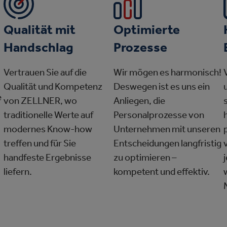
Qualität mit
Optimierte
Handschlag
Prozesse
Vertrauen Sie auf die
Wir mögen es harmonisch!
Qualität und Kompetenz
Deswegen ist es uns ein
e
von ZELLNER, wo
Anliegen, die
traditionelle Werte auf
Personalprozesse von
modernes Know-how
Unternehmen mit unseren
treffen und für Sie
Entscheidungen langfristig
handfeste Ergebnisse
zu optimieren –
liefern.
kompetent und effektiv.