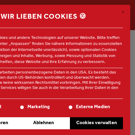
Mit die
ALLE JOBS
WIR LIEBEN COOKIES 🍪
RFÜGBAR
ies und andere Technologien auf unserer Website. Bitte treffen
Unter „Anpassen“ finden Sie nähere Informationen zu essenziellen
nktion der Internetseite unerlässlich), sowie optionalen Cookies
nzeigen und Inhalte, Werbung, sowie Messung und Statistik von
 helfen, diese Website und Ihre Erfahrung zu verbessern.
rarbeiten personenbezogene Daten in den USA. Es besteht das
Daten durch US-Behörden kontrolliert und überwacht werden.
 keine wirksamen Rechtsmittel vorbringen. Mit Ihrer Einwilligung
Services willigen Sie auch in die Verarbeitung Ihrer Daten in den
te der Service-Gruppen, für die eine Einwilligung erteilt werden
l
Marketing
Externe Medien
eren
Ablehnen
Cookies verwalten