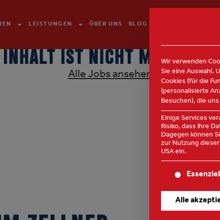
HEN
LEISTUNGEN
ÜBER UNS
BLOG
KONTAKT
 INHALT IST NICHT MEHR VE
Wir verwenden Cook
Sie eine Auswahl. 
Alle Jobs ansehen
Cookies (für die Fu
(personalisierte A
Besuchen), die uns
Einige Services ve
Risiko, dass Ihre 
Dagegen können Sie
zur Nutzung dieser 
USA ein.
Es folgt eine Lis
Essenziel
Alle akzepti