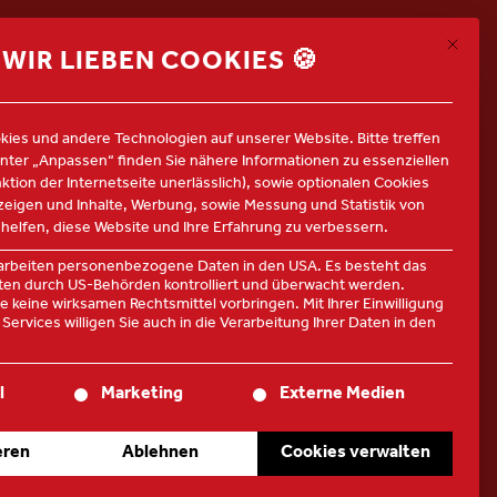
Mit die
ALLE JOBS
WIR LIEBEN COOKIES 🍪
ies und andere Technologien auf unserer Website. Bitte treffen
Unter „Anpassen“ finden Sie nähere Informationen zu essenziellen
nktion der Internetseite unerlässlich), sowie optionalen Cookies
nzeigen und Inhalte, Werbung, sowie Messung und Statistik von
 helfen, diese Website und Ihre Erfahrung zu verbessern.
rarbeiten personenbezogene Daten in den USA. Es besteht das
Daten durch US-Behörden kontrolliert und überwacht werden.
 keine wirksamen Rechtsmittel vorbringen. Mit Ihrer Einwilligung
Services willigen Sie auch in die Verarbeitung Ihrer Daten in den
te der Service-Gruppen, für die eine Einwilligung erteilt werden
l
Marketing
Externe Medien
eren
Ablehnen
Cookies verwalten