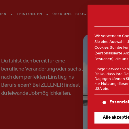
HEN
LEISTUNGEN
ÜBER UNS
BLOG
KONTAKT
Wir verwenden Cook
Sie eine Auswahl. 
Cookies (für die Fu
(personalisierte A
Besuchen), die uns
Du fühlst dich bereit für eine
berufliche Veränderung oder suchst
Einige Services ve
Risiko, dass Ihre 
nach dem perfekten Einstieg ins
Dagegen können Sie
zur Nutzung dieser 
Berufsleben? Bei ZELLNER findest
USA ein.
du leiwande Jobmöglichkeiten.
Es folgt eine Lis
Essenziel
Alle akzepti