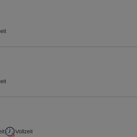
eit
eit
eit
Vollzeit