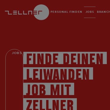
PERSONAL FINDEN
JOBS
BRANC
JOBS
FINDE DEINEN
LEIWANDEN
JOB MIT
ZELLNER